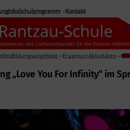
ung
Jobs
Schulprogramm
Kontakt
elles
Bildungsangebote
Erasmus+
Aktivitäten
I
ng „Love You For Infinity“ im 