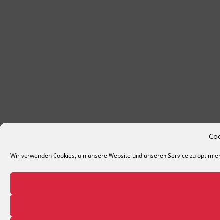
Co
Wir verwenden Cookies, um unsere Website und unseren Service zu optimie