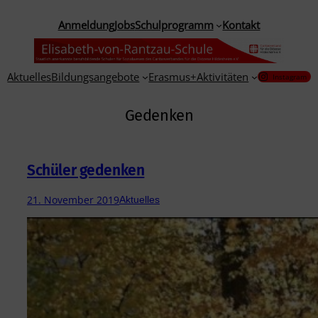
Zum
Anmeldung
Jobs
Schulprogramm
Kontakt
Inhalt
springen
Aktuelles
Bildungsangebote
Erasmus+
Aktivitäten
Instagram
Gedenken
Schüler gedenken
21. November 2019
Aktuelles