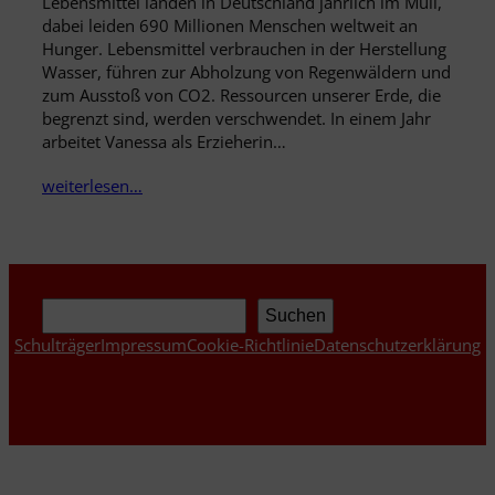
Lebensmittel landen in Deutschland jährlich im Müll,
dabei leiden 690 Millionen Menschen weltweit an
Hunger. Lebensmittel verbrauchen in der Herstellung
Wasser, führen zur Abholzung von Regenwäldern und
zum Ausstoß von CO2. Ressourcen unserer Erde, die
begrenzt sind, werden verschwendet. In einem Jahr
arbeitet Vanessa als Erzieherin…
weiterlesen…
Suchen
Suchen
Schulträger
Impressum
Cookie-Richtlinie
Datenschutzerklärung