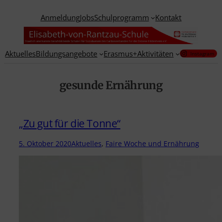
Zum
Anmeldung
Jobs
Schulprogramm
Kontakt
Inhalt
springen
Aktuelles
Bildungsangebote
Erasmus+
Aktivitäten
Instagram
gesunde Ernährung
„Zu gut für die Tonne“
5. Oktober 2020
Aktuelles
, 
Faire Woche und Ernährung