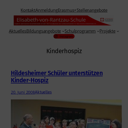
Zum
Kontakt
Anmeldung
Erasmus+
Stellenangebote
Inhalt
springen
Aktuelles
Bildungsangebote
Schulprogramm
Projekte
Instagram
Kinderhospiz
Hildesheimer Schüler unterstützen
Kinder-Hospiz
20. Juni 2008
Aktuelles