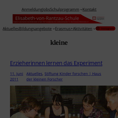
Zum
Anmeldung
Jobs
Schulprogramm
Kontakt
Inhalt
springen
Aktuelles
Bildungsangebote
Erasmus+
Aktivitäten
Instagram
kleine
Erzieherinnen lernen das Experiment
11. Juni
Aktuelles
, 
Stiftung Kinder forschen | Haus
2011
der kleinen Forscher