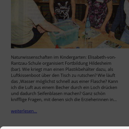
Naturwissenschaften im Kindergarten: Elisabeth-von-
Rantzau-Schule organisiert Fortbildung Hildesheim
(bar). Wie kriegt man einen Plastikbehälter dazu, als
Luftkissenboot über den Tisch zu rutschen? Wie läuft
das ‚Wasser möglichst schnell aus einer Flasche? Kann
ich die Luft aus einem Becher durch ein Loch drücken
und dadurch Seifenblasen machen? Ganz schön
knifflige Fragen, mit denen sich die Erzieherinnen in…
weiterlesen…