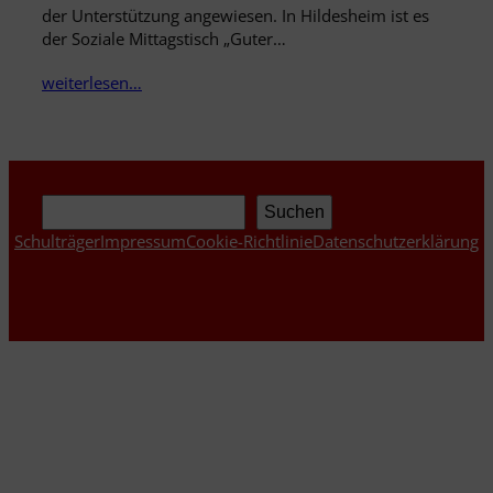
der Unterstützung angewiesen. In Hildesheim ist es
der Soziale Mittagstisch „Guter…
weiterlesen…
Suchen
Suchen
Schulträger
Impressum
Cookie-Richtlinie
Datenschutzerklärung