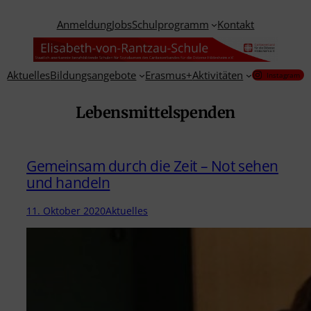
Zum
Anmeldung
Jobs
Schulprogramm
Kontakt
Inhalt
springen
Aktuelles
Bildungsangebote
Erasmus+
Aktivitäten
Instagram
Lebensmittelspenden
Gemeinsam durch die Zeit – Not sehen
und handeln
11. Oktober 2020
Aktuelles