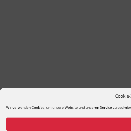
Cookie
Wir verwenden Cookies, um unsere Website und unseren Service zu optimie