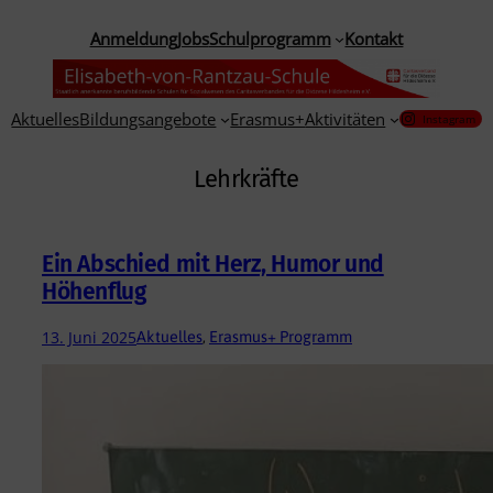
Zum
Anmeldung
Jobs
Schulprogramm
Kontakt
Inhalt
springen
Aktuelles
Bildungsangebote
Erasmus+
Aktivitäten
Instagram
Lehrkräfte
Ein Abschied mit Herz, Humor und
Höhenflug
13. Juni 2025
Aktuelles
, 
Erasmus+ Programm