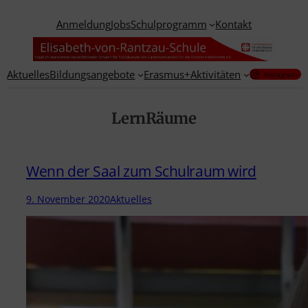
Zum
Anmeldung
Jobs
Schulprogramm
Kontakt
Inhalt
springen
Aktuelles
Bildungsangebote
Erasmus+
Aktivitäten
Instagram
LernRäume
Wenn der Saal zum Schulraum wird
9. November 2020
Aktuelles