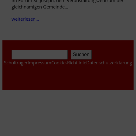
im Forum St. Joseph, dem Veranstaltungszentrum der
gleichnamigen Gemeinde…
weiterlesen…
Suchen
Suchen
Schulträger
Impressum
Cookie-Richtlinie
Datenschutzerklärung