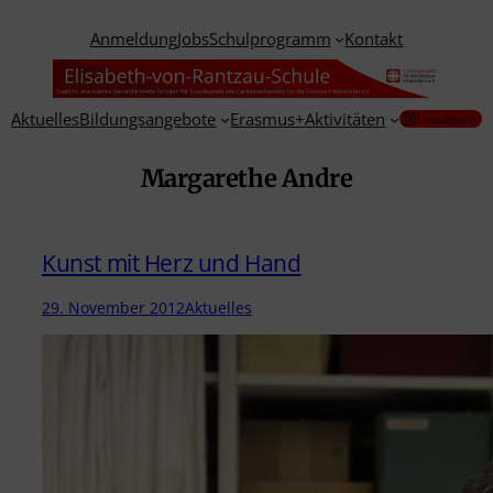
Zum
Anmeldung
Jobs
Schulprogramm
Kontakt
Inhalt
springen
Aktuelles
Bildungsangebote
Erasmus+
Aktivitäten
Instagram
Margarethe Andre
Kunst mit Herz und Hand
29. November 2012
Aktuelles