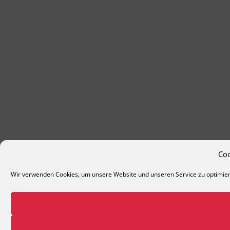
Co
Wir verwenden Cookies, um unsere Website und unseren Service zu optimie