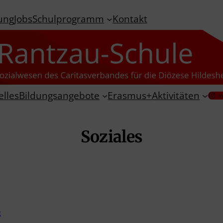
ung
Jobs
Schulprogramm
Kontakt
elles
Bildungsangebote
Erasmus+
Aktivitäten
I
Soziales
g