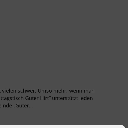
ällt vielen schwer. Umso mehr, wenn man
agstisch Guter Hirt“ unterstützt jeden
einde „Guter…