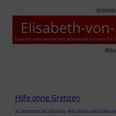
Zum
Anmeld
Inhalt
springen
Aktu
Hilfe ohne Grenzen
22. September 2011
Aktuelles
, 
Faire Woche und Ernährun