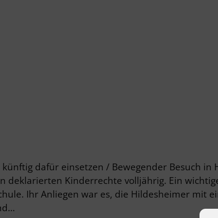
ch künftig dafür einsetzen / Bewegender Besuch i
 deklarierten Kinderrechte volljährig. Ein wichti
hule. Ihr Anliegen war es, die Hildesheimer mit e
und…