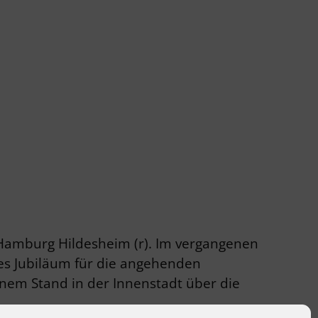
n Hamburg Hildesheim (r). Im vergangenen
ges Jubiläum für die angehenden
inem Stand in der Innenstadt über die