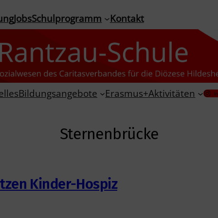
ung
Jobs
Schulprogramm
Kontakt
elles
Bildungsangebote
Erasmus+
Aktivitäten
I
Sternenbrücke
tzen Kinder-Hospiz