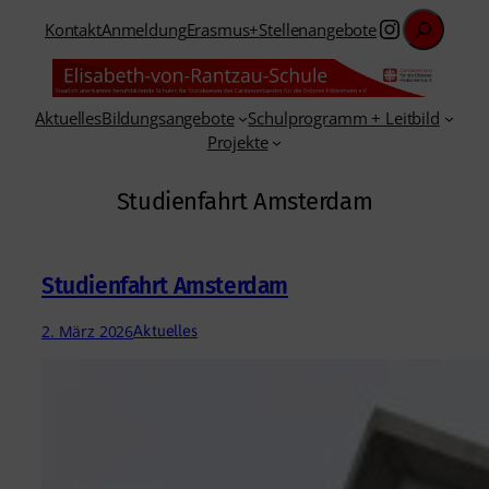
Suchen
Zum
Instagra
Kontakt
Anmeldung
Erasmus+
Stellenangebote
Inhalt
springen
Aktuelles
Bildungsangebote
Schulprogramm + Leitbild
Projekte
Studienfahrt Amsterdam
Studienfahrt Amsterdam
2. März 2026
Aktuelles