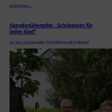
weiterlesen…
Spendenübergabe: „Schulranzen für
jedes Kind“
24. Mai 2022
Aktuelles
, 
Faire Woche und Ernährung