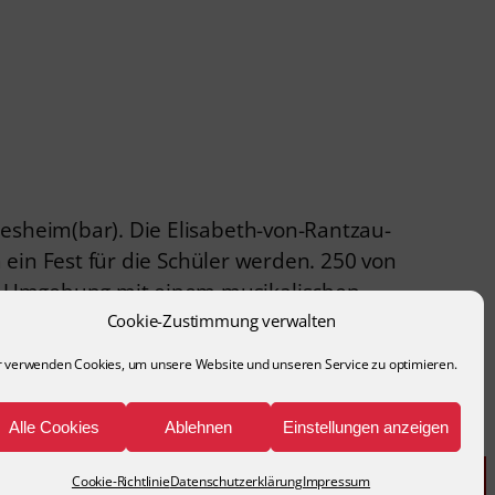
esheim(bar). Die Elisabeth-von-Rantzau-
m ein Fest für die Schüler werden. 250 von
er Umgebung mit einem musikalischen
Cookie-Zustimmung verwalten
r verwenden Cookies, um unsere Website und unseren Service zu optimieren.
Alle Cookies
Ablehnen
Einstellungen anzeigen
ärung
Cookie-Richtlinie
Datenschutzerklärung
Impressum