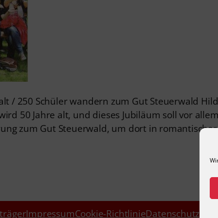
 alt / 250 Schüler wandern zum Gut Steuerwald Hild
ird 50 Jahre alt, und dieses Jubiläum soll vor alle
erung zum Gut Steuerwald, um dort in romantisch
Wi
träger
Impressum
Cookie-Richtlinie
Datenschutzerkl