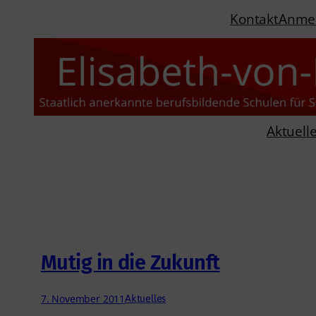
Zum
Kontakt
Anme
Inhalt
springen
Aktuell
Mutig in die Zukunft
7. November 2011
Aktuelles