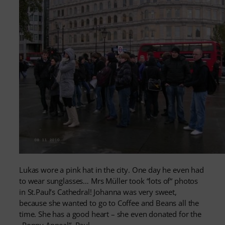
Lukas wore a pink hat in the city. One day he even had
to wear sunglasses… Mrs Müller took “lots of“ photos
in St.Paul’s Cathedral! Johanna was very sweet,
because she wanted to go to Coffee and Beans all the
time. She has a good heart – she even donated for the
„Poppy Appeal“. Paul…