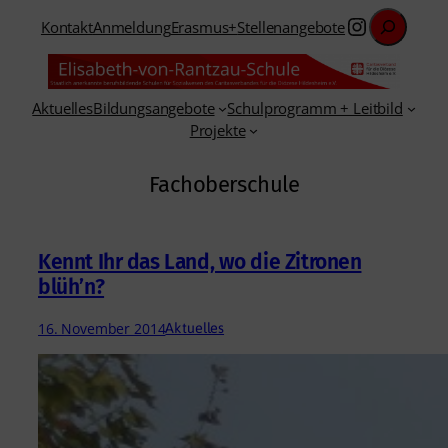
Suchen
Zum
Instagra
Kontakt
Anmeldung
Erasmus+
Stellenangebote
Inhalt
springen
Aktuelles
Bildungsangebote
Schulprogramm + Leitbild
Projekte
Fachoberschule
Kennt Ihr das Land, wo die Zitronen
blüh’n?
16. November 2014
Aktuelles