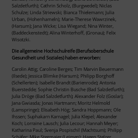
Salzdetfurth); Cathrin Scholz, (Burgwedel); Niclas
Schulze; Linda Striewski; Bianca Thielemann; Julia
Urban, (Hohenhameln); Marie-Therese Wawrzinek,
(Harsum); Jana Wicke; Lisa Wiegand; Nina Winter,
(Baddeckenstedt); Alina Winterhoff, (Gronau); Felix
Wisotzki.
Die allgemeine Hochschulreife (Berufsoberschule
Gesundheit und Soziales) haben erworben:
Carolin Attig; Caroline Berges; Tim Marvin Beuermann
(Ilsede); Jessica Blimke (Harsum); Philipp Borghoff
(Schellerten); Isabelle Brandt (Barienrode); Antonia
Buerstedde; Sophie Christin Busche (Bad Salzdetfurth);
Julia Dröge (Bad Salzdetfurth); Alexander Folz (Goslar);
Jana Gwiasda; Jonas Hartmann; Moritz Helmold
(Lamspringe); Elisabeth Hög; Sandra Hoppmann; Ole
Ihssen; Suphakarn Karnagel; Julia Klepel; Alexander
Koch; Lorraine Lausch; Julia Lecour; Hannah Meyer;
Katharina Paul; Svenja Pospischil (Machtsum); Philipp
Schäfer; Mike Stegmaier (Leimen); Hagen Stelzer