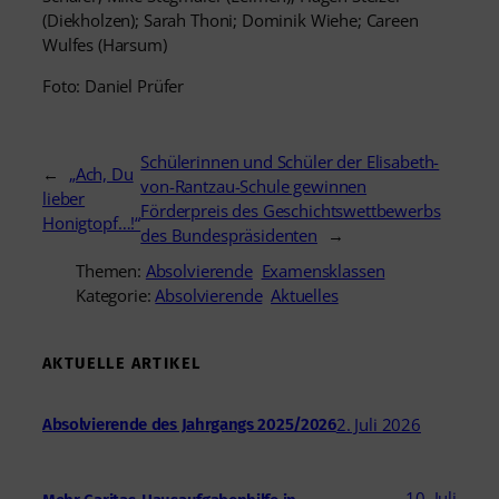
(Diekholzen); Sarah Thoni; Dominik Wiehe; Careen
Wulfes (Harsum)
Foto: Daniel Prüfer
Schülerinnen und Schüler der Elisabeth-
←
„Ach, Du
von-Rantzau-Schule gewinnen
lieber
Förderpreis des Geschichtswettbewerbs
Honigtopf…!“
des Bundespräsidenten
→
Themen:
Absolvierende
Examensklassen
Kategorie:
Absolvierende
Aktuelles
AKTUELLE ARTIKEL
2. Juli 2026
Absolvierende des Jahrgangs 2025/2026
10. Juli