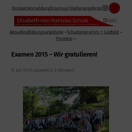
Suchen
Instagra
Kontakt
Anmeldung
Erasmus+
Stellenangebote
Aktuelles
Bildungsangebote
Schulprogramm + Leitbild
Projekte
Examen 2015 – Wir gratulieren!
9. Juli 2015
.
Lesezeit:
2–3 Minuten