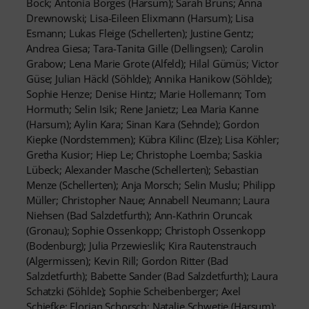
Böck; Antonia Borges (Harsum); Sarah Bruns; Anna
Drewnowski; Lisa-Eileen Elixmann (Harsum); Lisa
Esmann; Lukas Fleige (Schellerten); Justine Gentz;
Andrea Giesa; Tara-Tanita Gille (Dellingsen); Carolin
Grabow; Lena Marie Grote (Alfeld); Hilal Gümüs; Victor
Güse; Julian Häckl (Söhlde); Annika Hanikow (Söhlde);
Sophie Henze; Denise Hintz; Marie Hollemann; Tom
Hormuth; Selin Isik; Rene Janietz; Lea Maria Kanne
(Harsum); Aylin Kara; Sinan Kara (Sehnde); Gordon
Kiepke (Nordstemmen); Kübra Kilinc (Elze); Lisa Köhler;
Gretha Kusior; Hiep Le; Christophe Loemba; Saskia
Lübeck; Alexander Masche (Schellerten); Sebastian
Menze (Schellerten); Anja Morsch; Selin Muslu; Philipp
Müller; Christopher Naue; Annabell Neumann; Laura
Niehsen (Bad Salzdetfurth); Ann-Kathrin Oruncak
(Gronau); Sophie Ossenkopp; Christoph Ossenkopp
(Bodenburg); Julia Przewieslik; Kira Rautenstrauch
(Algermissen); Kevin Rill; Gordon Ritter (Bad
Salzdetfurth); Babette Sander (Bad Salzdetfurth); Laura
Schatzki (Söhlde); Sophie Scheibenberger; Axel
Schiefke; Florian Schorsch; Natalie Schwetje (Harsum);