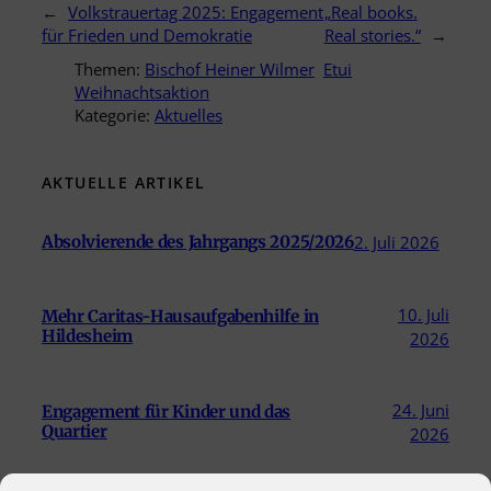
←
Volkstrauertag 2025: Engagement
„Real books.
für Frieden und Demokratie
Real stories.“
→
Themen:
Bischof Heiner Wilmer
Etui
Weihnachtsaktion
Kategorie:
Aktuelles
AKTUELLE ARTIKEL
Absolvierende des Jahrgangs 2025/2026
2. Juli 2026
10. Juli
Mehr Caritas-Hausaufgabenhilfe in
Hildesheim
2026
24. Juni
Engagement für Kinder und das
Quartier
2026