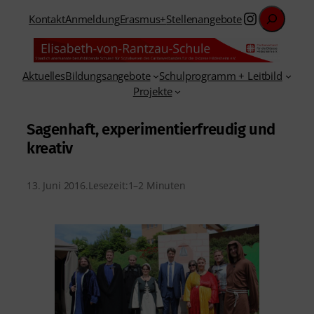
Suchen
Instagra
Kontakt
Anmeldung
Erasmus+
Stellenangebote
Aktuelles
Bildungsangebote
Schulprogramm + Leitbild
Projekte
Sagenhaft, experimentierfreudig und
kreativ
13. Juni 2016
.
Lesezeit:
1–2 Minuten