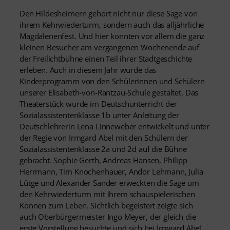
Den Hildesheimern gehört nicht nur diese Sage von
ihrem Kehrwiederturm, sondern auch das alljährliche
Magdalenenfest. Und hier konnten vor allem die ganz
kleinen Besucher am vergangenen Wochenende auf
der Freilichtbühne einen Teil ihrer Stadtgeschichte
erleben. Auch in diesem Jahr wurde das
Kinderprogramm von den Schülerinnen und Schülern
unserer Elisabeth-von-Rantzau-Schule gestaltet. Das
Theaterstück wurde im Deutschunterricht der
Sozialassistentenklasse 1b unter Anleitung der
Deutschlehrerin Lena Linneweber entwickelt und unter
der Regie von Irmgard Abel mit den Schülern der
Sozialassistentenklasse 2a und 2d auf die Bühne
gebracht. Sophie Gerth, Andreas Hansen, Philipp
Herrmann, Tim Knochenhauer, Andor Lehmann, Julia
Lütge und Alexander Sander erweckten die Sage um
den Kehrwiederturm mit ihrem schauspielerischen
Können zum Leben. Sichtlich begeistert zeigte sich
auch Oberbürgermeister Ingo Meyer, der gleich die
erste Vorstellung besuchte und sich bei Irmgard Abel