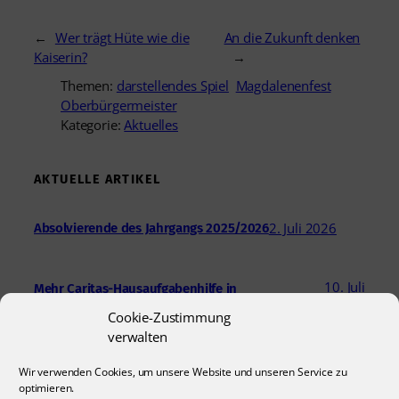
←
Wer trägt Hüte wie die
An die Zukunft denken
Kaiserin?
→
Themen:
darstellendes Spiel
Magdalenenfest
Oberbürgermeister
Kategorie:
Aktuelles
AKTUELLE ARTIKEL
2. Juli 2026
Absolvierende des Jahrgangs 2025/2026
10. Juli
Mehr Caritas-Hausaufgabenhilfe in
Hildesheim
2026
Cookie-Zustimmung
verwalten
24. Juni 2026
Engagement für Kinder und das Quartier
Wir verwenden Cookies, um unsere Website und unseren Service zu
optimieren.