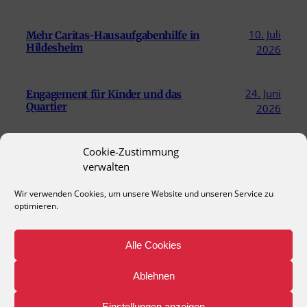
10. Juli
Mehr Caritas-Hausaufgabenhilfe in
Hildesheim
2026
24. Juni
Engagement für Kinder und das
Quartier
2026
Cookie-Zustimmung
18. Juni
Briefe, die Freude schenken –
Sternwanderung „Zusammen geht was“
verwalten
2026
Wir verwenden Cookies, um unsere Website und unseren Service zu
optimieren.
Sternwanderung 2026
5. Juni 2026
Alle Cookies
Suchen
Suchen
Ablehnen
Schulträger
Impressum
Cookie-Richtlinie
Datenschutzerklärung
Einstellungen anzeigen