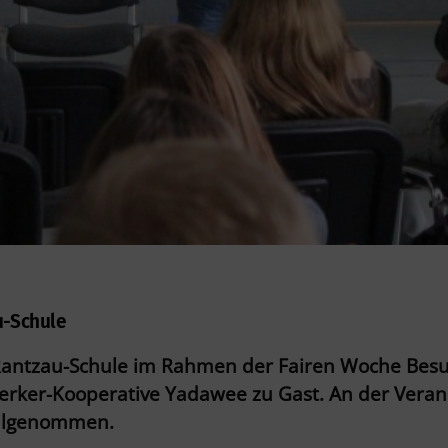
u-Schule
-Rantzau-Schule im Rahmen der Fairen Woche Besu
rker-Kooperative Yadawee zu Gast. An der Verans
eilgenommen.