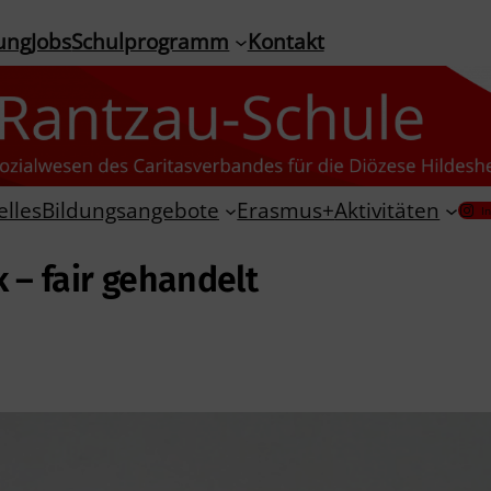
ung
Jobs
Schulprogramm
Kontakt
elles
Bildungsangebote
Erasmus+
Aktivitäten
I
– fair gehandelt