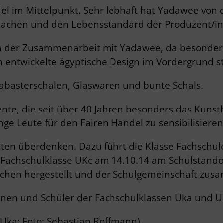
del im Mittelpunkt. Sehr lebhaft hat Yadawee von 
achen und den Lebensstandard der Produzent/in
n der Zusammenarbeit mit Yadawee, da besonders 
 entwickelte ägyptische Design im Vordergrund s
Alabasterschalen, Glaswaren und bunte Schals.
uente, die seit über 40 Jahren besonders das Kun
unge Leute für den Fairen Handel zu sensibilisieren
alten überdenken. Dazu führt die Klasse Fachschu
Fachschulklasse UKc am 14.10.14 am Schulstandort
chen hergestellt und der Schulgemeinschaft zus
nnen und Schüler der Fachschulklassen Uka und U
e Uka; Foto: Sebastian Roffmann)