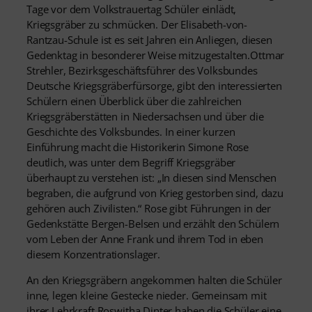
Tage vor dem Volkstrauertag Schüler einlädt,
Kriegsgräber zu schmücken. Der Elisabeth-von-
Rantzau-Schule ist es seit Jahren ein Anliegen, diesen
Gedenktag in besonderer Weise mitzugestalten.Ottmar
Strehler, Bezirksgeschäftsführer des Volksbundes
Deutsche Kriegsgräberfürsorge, gibt den interessierten
Schülern einen Überblick über die zahlreichen
Kriegsgräberstätten in Niedersachsen und über die
Geschichte des Volksbundes. In einer kurzen
Einführung macht die Historikerin Simone Rose
deutlich, was unter dem Begriff Kriegsgräber
überhaupt zu verstehen ist: „In diesen sind Menschen
begraben, die aufgrund von Krieg gestorben sind, dazu
gehören auch Zivilisten.“ Rose gibt Führungen in der
Gedenkstätte Bergen-Belsen und erzählt den Schülern
vom Leben der Anne Frank und ihrem Tod in eben
diesem Konzentrationslager.
An den Kriegsgräbern angekommen halten die Schüler
inne, legen kleine Gestecke nieder. Gemeinsam mit
ihrer Lehrkraft Roswitha Dinter haben die Schüler eine