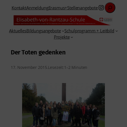
Suchen
Instagra
Kontakt
Anmeldung
Erasmus+
Stellenangebote
Aktuelles
Bildungsangebote
Schulprogramm + Leitbild
Projekte
Der Toten gedenken
17. November 2015
.
Lesezeit:
1–2 Minuten