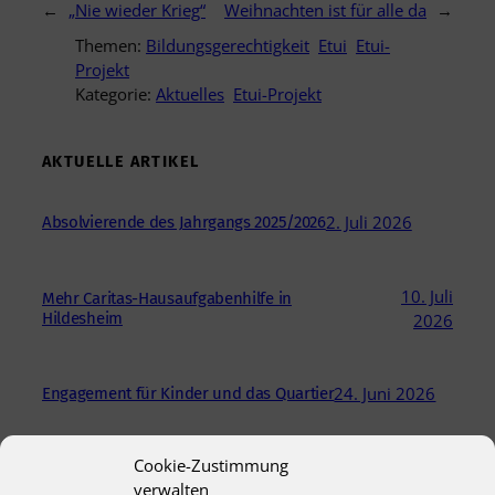
←
„Nie wieder Krieg“
Weihnachten ist für alle da
→
Themen:
Bildungsgerechtigkeit
Etui
Etui-
Projekt
Kategorie:
Aktuelles
Etui-Projekt
AKTUELLE ARTIKEL
2. Juli 2026
Absolvierende des Jahrgangs 2025/2026
10. Juli
Mehr Caritas-Hausaufgabenhilfe in
Hildesheim
2026
24. Juni 2026
Engagement für Kinder und das Quartier
Cookie-Zustimmung
18. Juni
Briefe, die Freude schenken – Sternwanderung
verwalten
„Zusammen geht was“
2026