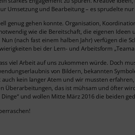
ein starkes Engagement zu spüren. Kreative Ideen,
zur Umsetzung und Bearbeitung – es sprudelte nur 
nell genug gehen konnte. Organisation, Koordinati
 notwendig wie die Bereitschaft, die eigenen Ideen
. Nun (nach fast einem halben Jahr) verfügen die S
wierigkeiten bei der Lern- und Arbeitsform „Teamar
dass viel Arbeit auf uns zukommen würde. Doch muss
wendungserlaubnis von Bildern, bekannten Symbolen
t auch kein langer Atem und wir mussten erfahren,
en Überarbeitungen, das ist mühsam und öfter wird
 Dinge“ und wollen Mitte März 2016 die beiden ge
berraschen!