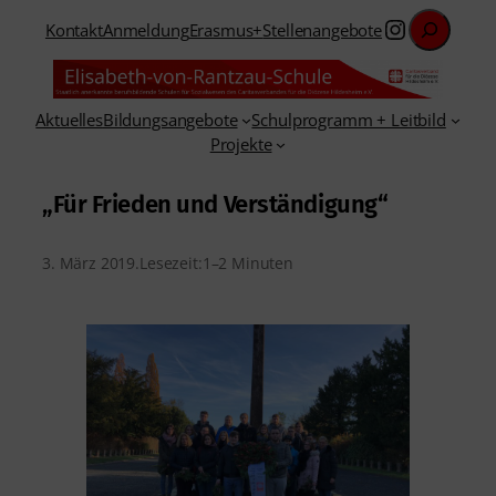
Suchen
Instagra
Kontakt
Anmeldung
Erasmus+
Stellenangebote
Aktuelles
Bildungsangebote
Schulprogramm + Leitbild
Projekte
„Für Frieden und Verständigung“
3. März 2019
.
Lesezeit:
1–2 Minuten