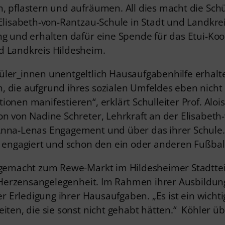
, pflastern und aufräumen. All dies macht die Sch
 Elisabeth-von-Rantzau-Schule in Stadt und Landkre
ng und erhalten dafür eine Spende für das Etui-Ko
d Landkreis Hildesheim.
ler_innen unentgeltlich Hausaufgabenhilfe erhalte
, die aufgrund ihres sozialen Umfeldes eben nicht
onen manifestieren“, erklärt Schulleiter Prof. Aloi
on von Nadine Schreter, Lehrkraft an der Elisabeth
nna-Lenas Engagement und über das ihrer Schule. „D
l engagiert und schon den ein oder anderen Fußballv
 gemacht zum Rewe-Markt im Hildesheimer Stadtteil 
ne Herzensangelegenheit. Im Rahmen ihrer Ausbildun
er Erledigung ihrer Hausaufgaben. „Es ist ein wichti
eiten, die sie sonst nicht gehabt hätten.“ Köhler 