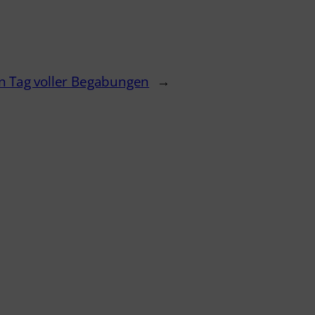
n Tag voller Begabungen
→