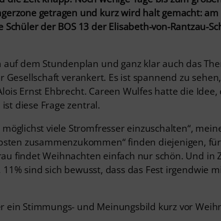
gerzone getragen und kurz wird halt gemacht: am
Schüler der BOS 13 der Elisabeth-von-Rantzau-Schul
 auf dem Stundenplan und ganz klar auch das Them
rer Gesellschaft verankert. Es ist spannend zu sehen,
. Alois Ernst Ehbrecht. Careen Wulfes hatte die Id
ist diese Frage zentral.
möglichst viele Stromfresser einzuschalten“, mei
bsten zusammenzukommen“ finden diejenigen, für d
 Frau findet Weihnachten einfach nur schön. Und in
ird, 11% sind sich bewusst, dass das Fest irgendw
aber ein Stimmungs- und Meinungsbild kurz vor Weih