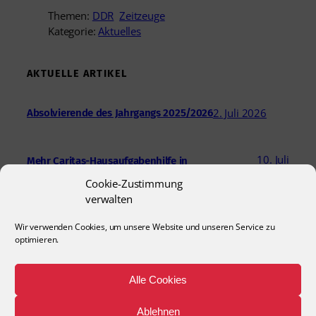
Themen:
DDR
Zeitzeuge
Kategorie:
Aktuelles
AKTUELLE ARTIKEL
2. Juli 2026
Absolvierende des Jahrgangs 2025/2026
10. Juli
Mehr Caritas-Hausaufgabenhilfe in
Hildesheim
2026
Cookie-Zustimmung
verwalten
24. Juni 2026
Engagement für Kinder und das Quartier
Wir verwenden Cookies, um unsere Website und unseren Service zu
optimieren.
18. Juni
Briefe, die Freude schenken – Sternwanderung
Alle Cookies
„Zusammen geht was“
2026
Ablehnen