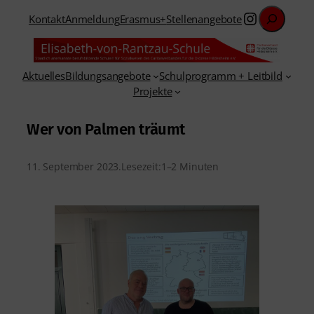
Suchen
Instagra
Kontakt
Anmeldung
Erasmus+
Stellenangebote
Aktuelles
Bildungsangebote
Schulprogramm + Leitbild
Projekte
Wer von Palmen träumt
11. September 2023
.
Lesezeit:
1–2 Minuten