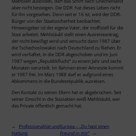
Matrosen ausbilden, darf das Schiff nach Griechenland
aber nicht besteigen. Die DDR hat dieses Leben nicht
für ihn vorgesehen. Denn seit er 16 ist, wird der DDR-
Bürger von der Staatssicherheit beobachtet.
Hinweisgeber ist der eigene Vater, der inoffiziell für die
Stasi arbeitet. Mehlstäubl stellt einen Ausreiseantrag,
der nicht bewilligt wird und versucht dann 1987 über
die Tschechoslowakei nach Deutschland zu fliehen. Er
wird verhaftet, in die DDR abgeschoben und im Juni
1987 wegen „Republikflucht“ zu einem Jahr und sechs
Monaten verurteilt. Im Rahmen einer Amnestie kommt
er 1987 frei. Im März 1988 darf er aufgrund eines
Abkommens in die Bundesrepublik ausreisen.
Den Kontakt zu seinen Eltern hat er abgebrochen. Seit
seiner Einsicht in die Stasiakten weiß Mehlstäubl, wer
das Private öffentlich gemacht hat.
←
Professionalität und
Europa – „Du hast einen
Haltung
Freund in mir“
→