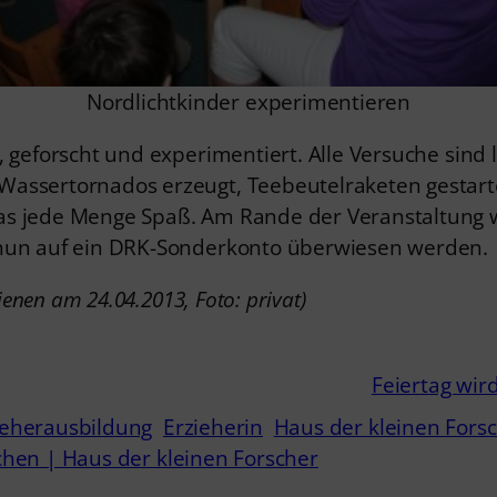
Nordlichtkinder experimentieren
, geforscht und experimentiert. Alle Versuche sin
Wassertornados erzeugt, Teebeutelraketen gestar
as jede Menge Spaß. Am Rande der Veranstaltung w
 nun auf ein DRK-Sonderkonto überwiesen werden.
ienen am 24.04.2013, Foto: privat)
Feiertag wir
ieherausbildung
Erzieherin
Haus der kleinen Fors
schen | Haus der kleinen Forscher