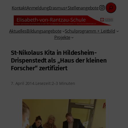
Suchen
Instagra
Kontakt
Anmeldung
Erasmus+
Stellenangebote
Aktuelles
Bildungsangebote
Schulprogramm + Leitbild
Projekte
St-Nikolaus Kita in Hildesheim-
Drispenstedt als „Haus der kleinen
Forscher“ zertifiziert
7. April 2014
.
Lesezeit:
2–3 Minuten