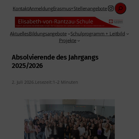
Suchen
Instagra
Kontakt
Anmeldung
Erasmus+
Stellenangebote
Aktuelles
Bildungsangebote
Schulprogramm + Leitbild
Projekte
Absolvierende des Jahrgangs
2025/2026
2. Juli 2026
.
Lesezeit:
1–2 Minuten