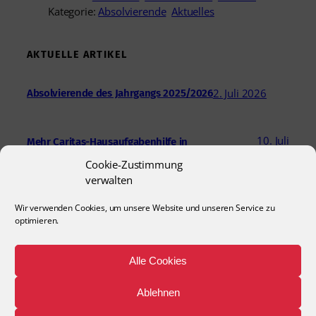
Kategorie:
Absolvierende
Aktuelles
AKTUELLE ARTIKEL
2. Juli 2026
Absolvierende des Jahrgangs 2025/2026
10. Juli
Mehr Caritas-Hausaufgabenhilfe in
Hildesheim
2026
Cookie-Zustimmung
verwalten
24. Juni 2026
Engagement für Kinder und das Quartier
Wir verwenden Cookies, um unsere Website und unseren Service zu
optimieren.
18. Juni
Briefe, die Freude schenken – Sternwanderung
Alle Cookies
„Zusammen geht was“
2026
Ablehnen
5. Juni 2026
Sternwanderung 2026