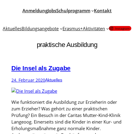
Zum
Anmeldung
Jobs
Schulprogramm
Kontakt
Inhalt
springen
Aktuelles
Bildungsangebote
Erasmus+
Aktivitäten
Instagram
praktische Ausbildung
Die Insel als Zugabe
24. Februar 2020
Aktuelles
Wie funktioniert die Ausbildung zur Erzieherin oder
zum Erzieher? Was gehört zu einer praktischen
Prüfung? Ein Besuch in der Caritas Mutter-Kind-Klinik
Langeoog. Einerseits sind die Kinder in einer Kur- und
Erholungsmaßnahme ganz normale Kinder.